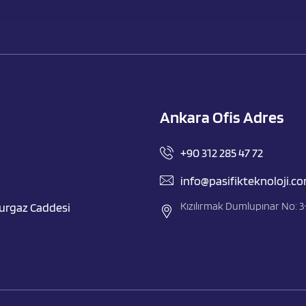
Ankara Ofis Adres
+90 312 285 47 72
info@pasifikteknoloji.c
Kızılırmak Dumlupınar No: 
burgaz Caddesi