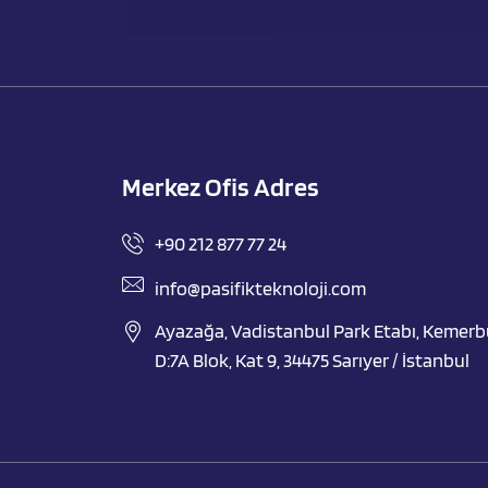
Merkez Ofis Adres
+90 212 877 77 24
info@pasifikteknoloji.com
Ayazağa, Vadistanbul Park Etabı, Kemer
D:7A Blok, Kat 9, 34475 Sarıyer / İstanbul