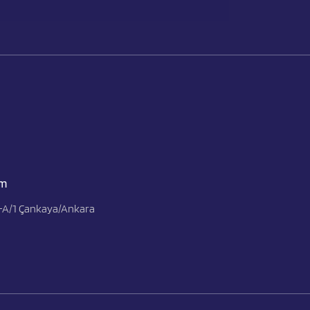
om
3-A/1 Çankaya/Ankara